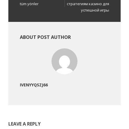
tüm yönler
стратегиям казино для
успешной игры
ABOUT POST AUTHOR
IVENYYQSZJ66
LEAVE A REPLY