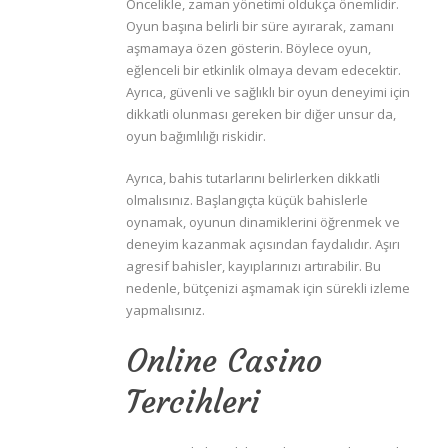
Öncelikle, zaman yönetimi oldukça önemlidir.
Oyun başına belirli bir süre ayırarak, zamanı
aşmamaya özen gösterin. Böylece oyun,
eğlenceli bir etkinlik olmaya devam edecektir.
Ayrıca, güvenli ve sağlıklı bir oyun deneyimi için
dikkatli olunması gereken bir diğer unsur da,
oyun bağımlılığı riskidir.
Ayrıca, bahis tutarlarını belirlerken dikkatli
olmalısınız. Başlangıçta küçük bahislerle
oynamak, oyunun dinamiklerini öğrenmek ve
deneyim kazanmak açısından faydalıdır. Aşırı
agresif bahisler, kayıplarınızı artırabilir. Bu
nedenle, bütçenizi aşmamak için sürekli izleme
yapmalısınız.
Online Casino
Tercihleri