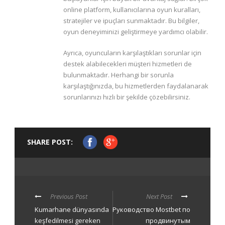
online platform, kullanıcılarına oyun kuralları,
stratejiler ve ipuçları sunmaktadır. Bu bilgiler,
oyun deneyiminizi geliştirmeye yardımcı olabilir.
Ayrıca, oyuncuların karşılaştıkları sorunlar için
destek alabilecekleri müşteri hizmetleri de
bulunmaktadır. Herhangi bir sorunla
karşılaştığınızda, bu hizmetlerden faydalanarak
sorunlarınızı hızlı bir şekilde çözebilirsiniz.
SHARE POST:
Previous Post
Next Post
Kumarhane dünyasında
Руководство Mostbet по
keşfedilmesi gereken
продвинутым