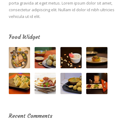
porta gravida at eget metus. Lorem ipsum dolor sit amet,
consectetur adipiscing elit. Nullam id dolor id nibh ultricies
vehicula ut id elit.
Food Widget
Recent Comments