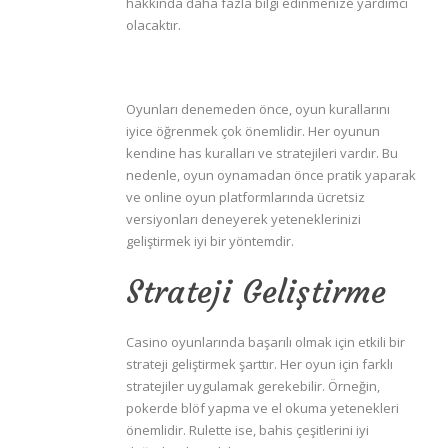
hakkında daha fazla bilgi edinmenize yardımcı
olacaktır.
Oyunları denemeden önce, oyun kurallarını
iyice öğrenmek çok önemlidir. Her oyunun
kendine has kuralları ve stratejileri vardır. Bu
nedenle, oyun oynamadan önce pratik yaparak
ve online oyun platformlarında ücretsiz
versiyonları deneyerek yeteneklerinizi
geliştirmek iyi bir yöntemdir.
Strateji Geliştirme
Casino oyunlarında başarılı olmak için etkili bir
strateji geliştirmek şarttır. Her oyun için farklı
stratejiler uygulamak gerekebilir. Örneğin,
pokerde blöf yapma ve el okuma yetenekleri
önemlidir. Rulette ise, bahis çeşitlerini iyi