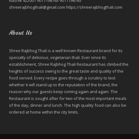
Nashik 422001 9011198765 9011198765
shreerajbhogthali@gmail.com https://shreerajbhogthali.com
About Us
Shree Rajbhog Thali is a well known Restaurant brand for its
specialty of delicious, vegetarian thali. Ever since its
establishment, Shree Rajbhog Thali Restaurant has climbed the
heights of success owing to the great taste and quality of the
food served. Every recipe goes through a scrutiny to test
whether it will stand up to the reputation of the brand, the
reason why our guests keep coming again and again. The
Restaurant is sought after for two of the most important meals
of the day, dinner and lunch. The high quality food can also be
ordered at home within the city limits.