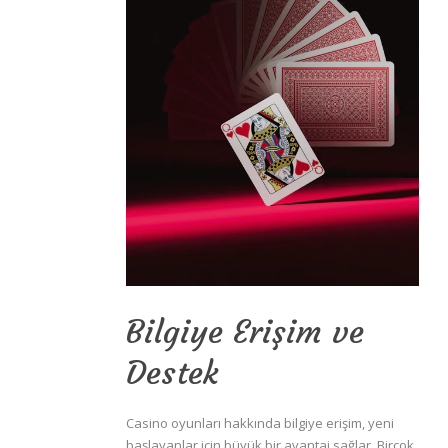
Bilgiye Erişim ve
Destek
Casino oyunları hakkında bilgiye erişim, yeni
başlayanlar için büyük bir avantaj sağlar. Birçok