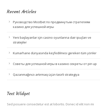
Recent Articles
Руководство Mostbet по продвинутым стратегиям
казино для успешной игры
Yeni başlayanlar için casino oyunlarına dair ipuçları ve
stratejiler
Kumarhane dünyasında keşfedilmesi gereken tüm yönler
Советы для успешной игры в казино секреты от pin up
Qazanmağınızı artırmaq üçün təsirli strategiya
Text Widget
Sed posuere consectetur est at lobortis. Donec id elit non mi